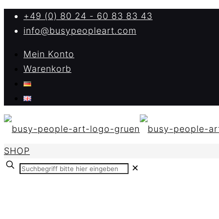
+49 (0) 80 24 - 60 83 83 43
info@busypeopleart.com
Mein Konto
Warenkorb
SHOP
✕