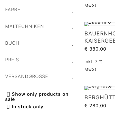
MwSt.
FARBE
MALTECHNIKEN
BAUERNHO
KAISERGE
BUCH
€
380,00
PREIS
inkl. 7 %
MwSt.
VERSANDGRÖSSE
Show only products on
BERGHÜT
sale
€
280,00
In stock only