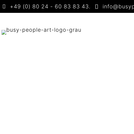
+49 (0) 80 24 - 60 83 83 43
.
info@busyp
S