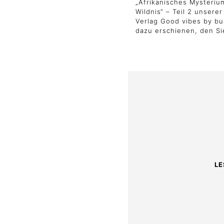
„Afrikanisches Mysteriu
Wildnis“ – Teil 2 unsere
Verlag Good vibes by bus
dazu erschienen, den S
LE