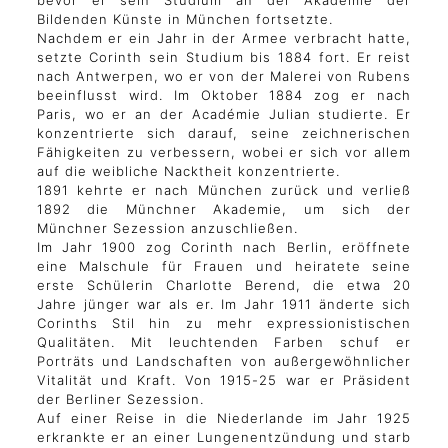
bevor er sein Studium an der Akademie der
Bildenden Künste in München fortsetzte.
Nachdem er ein Jahr in der Armee verbracht hatte,
setzte Corinth sein Studium bis 1884 fort. Er reist
nach Antwerpen, wo er von der Malerei von Rubens
beeinflusst wird. Im Oktober 1884 zog er nach
Paris, wo er an der Académie Julian studierte. Er
konzentrierte sich darauf, seine zeichnerischen
Fähigkeiten zu verbessern, wobei er sich vor allem
auf die weibliche Nacktheit konzentrierte.
1891 kehrte er nach München zurück und verließ
1892 die Münchner Akademie, um sich der
Münchner Sezession anzuschließen.
Im Jahr 1900 zog Corinth nach Berlin, eröffnete
eine Malschule für Frauen und heiratete seine
erste Schülerin Charlotte Berend, die etwa 20
Jahre jünger war als er. Im Jahr 1911 änderte sich
Corinths Stil hin zu mehr expressionistischen
Qualitäten. Mit leuchtenden Farben schuf er
Porträts und Landschaften von außergewöhnlicher
Vitalität und Kraft. Von 1915-25 war er Präsident
der Berliner Sezession.
Auf einer Reise in die Niederlande im Jahr 1925
erkrankte er an einer Lungenentzündung und starb