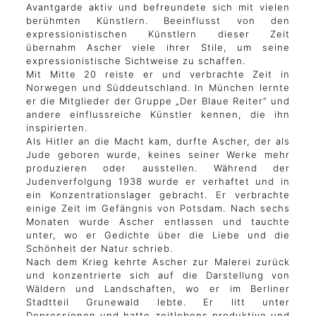
Avantgarde aktiv und befreundete sich mit vielen
berühmten Künstlern. Beeinflusst von den
expressionistischen Künstlern dieser Zeit
übernahm Ascher viele ihrer Stile, um seine
expressionistische Sichtweise zu schaffen.
Mit Mitte 20 reiste er und verbrachte Zeit in
Norwegen und Süddeutschland. In München lernte
er die Mitglieder der Gruppe „Der Blaue Reiter“ und
andere einflussreiche Künstler kennen, die ihn
inspirierten.
Als Hitler an die Macht kam, durfte Ascher, der als
Jude geboren wurde, keines seiner Werke mehr
produzieren oder ausstellen. Während der
Judenverfolgung 1938 wurde er verhaftet und in
ein Konzentrationslager gebracht. Er verbrachte
einige Zeit im Gefängnis von Potsdam. Nach sechs
Monaten wurde Ascher entlassen und tauchte
unter, wo er Gedichte über die Liebe und die
Schönheit der Natur schrieb.
Nach dem Krieg kehrte Ascher zur Malerei zurück
und konzentrierte sich auf die Darstellung von
Wäldern und Landschaften, wo er im Berliner
Stadtteil Grunewald lebte. Er litt unter
Depressionen und hatte zeitlebens produktive und