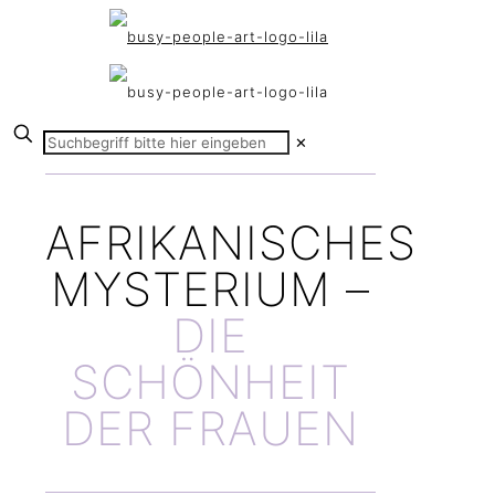
✕
AFRIKANISCHES
MYSTERIUM –
DIE
SCHÖNHEIT
DER FRAUEN